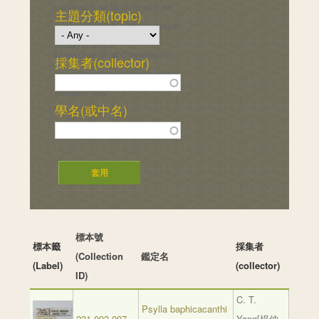
Leave blank for all. Otherwise, the
主題分類(topic)
first selected term will be the default
instead of "Any".
Leave blank for all. Otherwise, the
採集者(collector)
first selected term will be the default
instead of "Any".
學名(或中名)
標本號
標本籤
採集者
(Collection
鑑定名
(Label)
(collector)
ID)
C. T.
Psylla baphicacanthi
231-003-007
Yang[楊仲