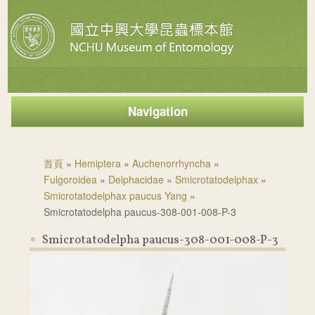
Navigation
您在這裡
首頁
»
Hemiptera
»
Auchenorrhyncha
»
Fulgoroidea
»
Delphacidae
»
Smicrotatodelphax
»
Smicrotatodelphax paucus Yang
»
Smicrotatodelpha paucus-308-001-008-P-3
Smicrotatodelpha paucus-308-001-008-P-3