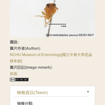
圖說:
圖片作者(Author):
NCHU Museum of Entomology[國立中興大學昆蟲
標本館]
圖片註記(image remark):
前面
隱藏
物種資訊(Taxon)
物種分類: