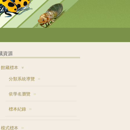
藏資源
館藏標本
分類系統導覽
依學名瀏覽
標本紀錄
模式標本