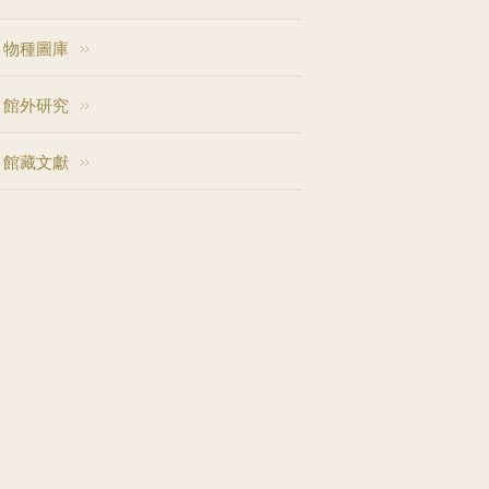
物種圖庫
館外研究
館藏文獻