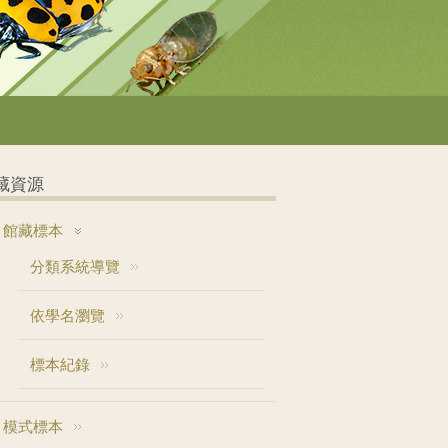
藏資源
館藏標本
分類系統導覽
依學名瀏覽
標本紀錄
模式標本