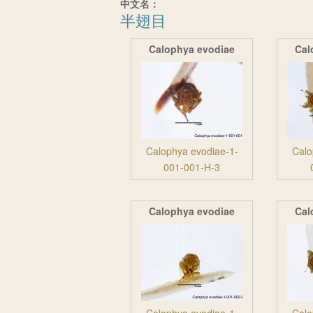
中文名：
半翅目
Calophya evodiae
Cal
Calophya evodiae-1-
Calo
001-001-H-3
Calophya evodiae
Cal