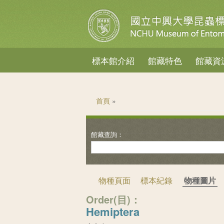
標本館介紹
館藏特色
館藏資
您在這裡
首頁
»
物種頁面
標本紀錄
物種圖片
Order(目)：
Hemiptera