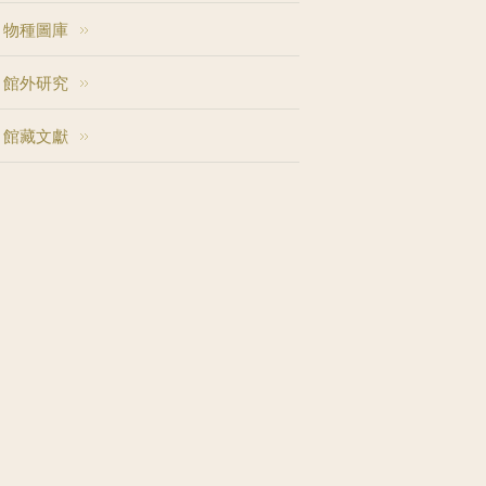
物種圖庫
館外研究
館藏文獻