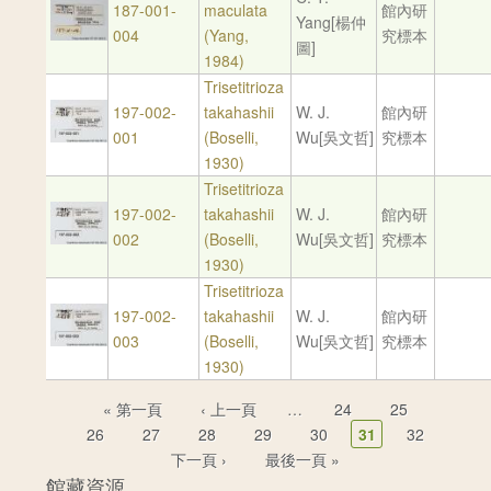
187-001-
maculata
館內研
Yang[楊仲
004
(Yang,
究標本
圖]
1984)
Trisetitrioza
197-002-
takahashii
W. J.
館內研
001
(Boselli,
Wu[吳文哲]
究標本
1930)
Trisetitrioza
197-002-
takahashii
W. J.
館內研
002
(Boselli,
Wu[吳文哲]
究標本
1930)
Trisetitrioza
197-002-
takahashii
W. J.
館內研
003
(Boselli,
Wu[吳文哲]
究標本
1930)
頁面
« 第一頁
‹ 上一頁
…
24
25
26
27
28
29
30
31
32
下一頁 ›
最後一頁 »
館藏資源