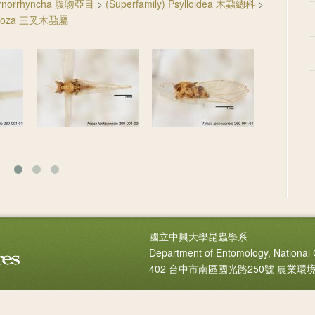
ternorrhyncha 腹吻亞目
>
(Superfamily) Psylloidea 木蝨總科
>
Trioza 三叉木蝨屬
國立中興大學昆蟲學系
Department of Entomology, National 
402 台中市南區國光路250號 農業環