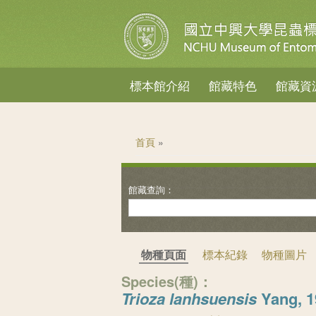
標本館介紹
館藏特色
館藏資
您在這裡
首頁
»
物種頁面
標本紀錄
物種圖片
Species(種)：
Trioza lanhsuensis
Yang, 1