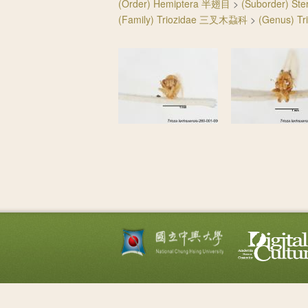
(Order) Hemiptera 半翅目
>
(Suborder) S
(Family) Triozidae 三叉木蝨科
>
(Genus) 