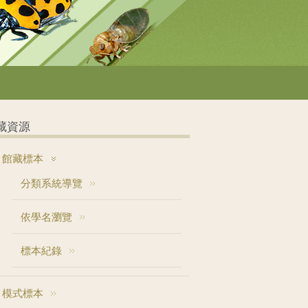
藏資源
館藏標本
分類系統導覽
依學名瀏覽
標本紀錄
模式標本