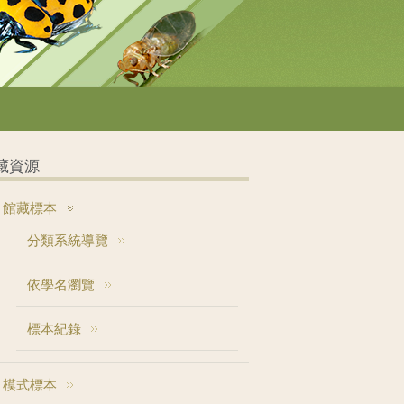
藏資源
館藏標本
分類系統導覽
依學名瀏覽
標本紀錄
模式標本