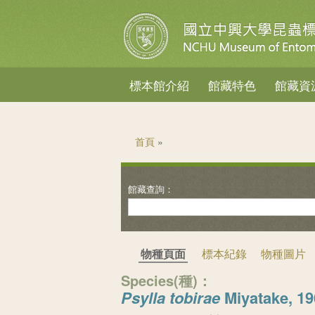
標本館介紹
館藏特色
館藏資
您在這裡
首頁
»
物種頁面
標本紀錄
物種圖片
Species(種)：
Psylla tobirae
Miyatake, 19