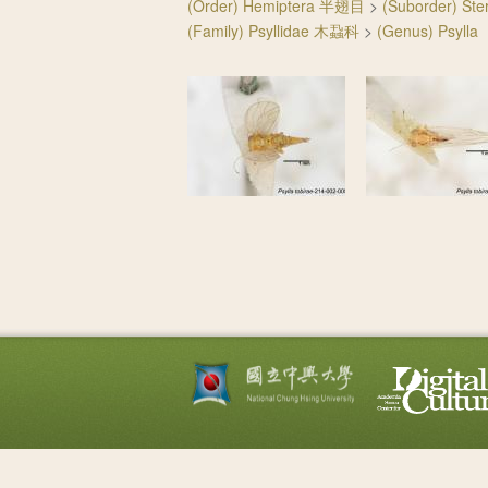
(Order) Hemiptera 半翅目
>
(Suborder) S
(Family) Psyllidae 木蝨科
>
(Genus) Psylla