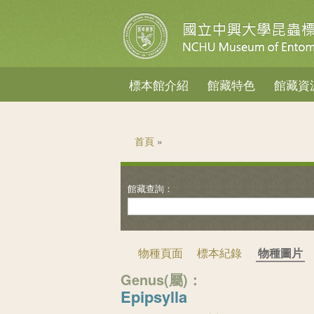
標本館介紹
館藏特色
館藏資
您在這裡
首頁
»
物種頁面
標本紀錄
物種圖片
Genus(屬)：
Epipsylla