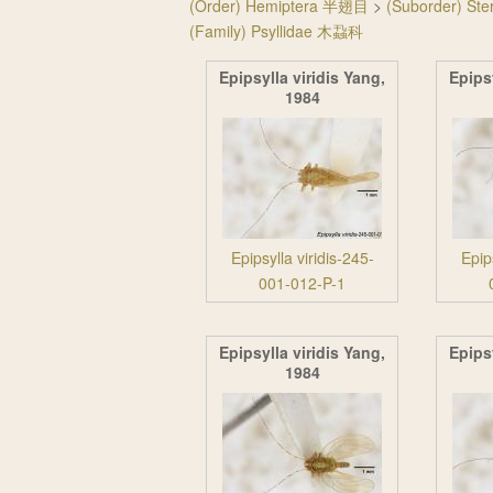
(Order) Hemiptera 半翅目
>
(Suborder) S
(Family) Psyllidae 木蝨科
Epipsylla viridis Yang,
Epipsy
1984
Epipsylla viridis-245-
Epip
001-012-P-1
Epipsylla viridis Yang,
Epipsy
1984