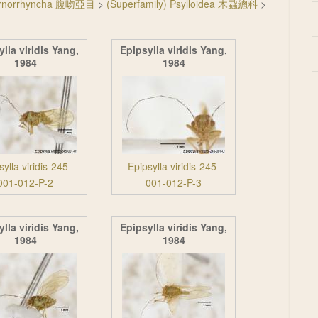
ternorrhyncha 腹吻亞目
>
(Superfamily) Psylloidea 木蝨總科
>
lla viridis Yang,
Epipsylla viridis Yang,
1984
1984
sylla viridis-245-
Epipsylla viridis-245-
001-012-P-2
001-012-P-3
lla viridis Yang,
Epipsylla viridis Yang,
1984
1984