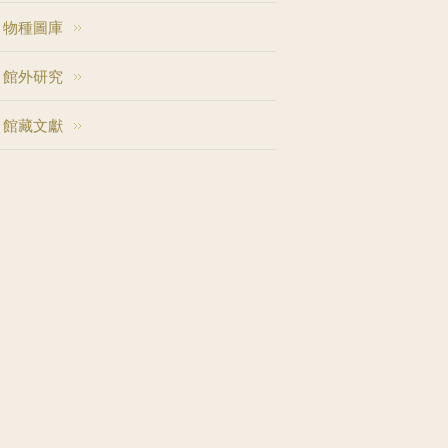
物種圖庫
館外研究
館藏文獻