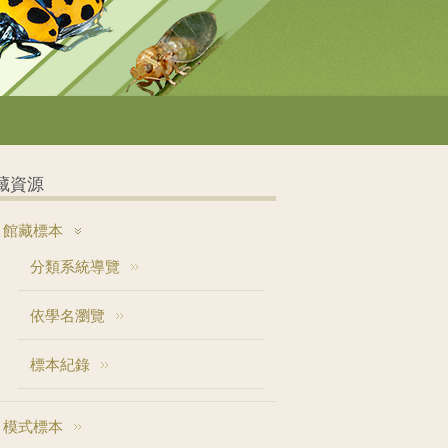
藏資源
館藏標本
分類系統導覽
依學名瀏覽
標本紀錄
模式標本