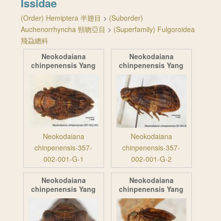
Issidae
(Order) Hemiptera 半翅目
>
(Suborder)
Auchenorrhyncha 頸吻亞目
>
(Superfamily) Fulgoroidea
飛蝨總科
Neokodaiana
Neokodaiana
chinpenensis Yang
chinpenensis Yang
Neokodaiana
Neokodaiana
chinpenensis-357-
chinpenensis-357-
002-001-G-1
002-001-G-2
Neokodaiana
Neokodaiana
chinpenensis Yang
chinpenensis Yang