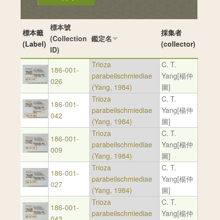
標本號
標本籤
採集者
(Collection
鑑定名
(Label)
(collector)
ID)
Trioza
C. T.
186-001-
parabeilschmiediae
Yang[楊仲
026
(Yang, 1984)
圖]
Trioza
C. T.
186-001-
parabeilschmiediae
Yang[楊仲
042
(Yang, 1984)
圖]
Trioza
C. T.
186-001-
parabeilschmiediae
Yang[楊仲
009
(Yang, 1984)
圖]
Trioza
C. T.
186-001-
parabeilschmiediae
Yang[楊仲
027
(Yang, 1984)
圖]
Trioza
C. T.
186-001-
parabeilschmiediae
Yang[楊仲
043