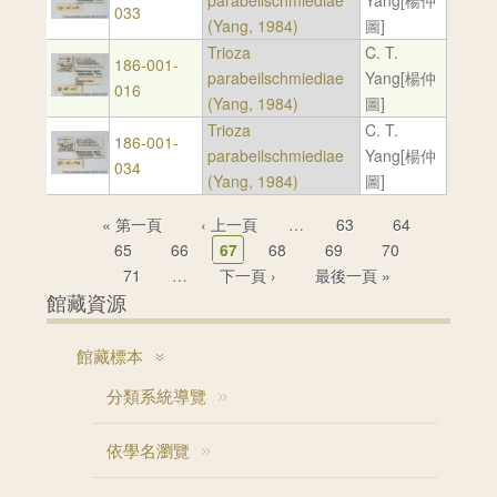
parabeilschmiediae
Yang[楊仲
033
(Yang, 1984)
圖]
Trioza
C. T.
186-001-
parabeilschmiediae
Yang[楊仲
016
(Yang, 1984)
圖]
Trioza
C. T.
186-001-
parabeilschmiediae
Yang[楊仲
034
(Yang, 1984)
圖]
頁面
« 第一頁
‹ 上一頁
…
63
64
65
66
67
68
69
70
71
…
下一頁 ›
最後一頁 »
館藏資源
館藏標本
分類系統導覽
依學名瀏覽