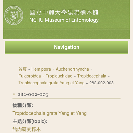
Navigation
您在這裡
首頁
»
Hemiptera
»
Auchenorrhyncha
»
Fulgoroidea
»
Tropiduchidae
»
Tropidocephala
»
Tropidocephala grata Yang et Yang
» 282-002-003
282-002-003
物種分類:
Tropidocephala grata Yang et Yang
主題分類(topic):
館內研究標本