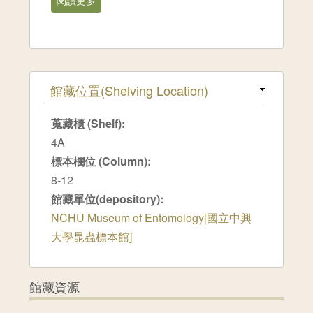
閱讀更多
關於花蓮縣,慈恩(Tzuen)[1986-09]
隱藏
館藏位置(Shelving Location)
蒐藏櫃 (Shelf):
4A
標本欄位 (Column):
8-12
館藏單位(depository):
NCHU Museum of Entomology[國立中興
大學昆蟲標本館]
館藏資源