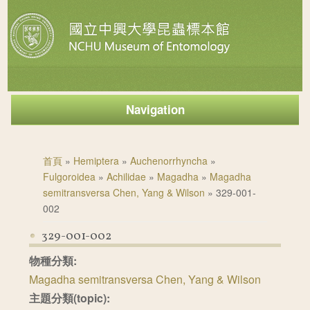
Navigation
您在這裡
首頁
»
Hemiptera
»
Auchenorrhyncha
»
Fulgoroidea
»
Achilidae
»
Magadha
»
Magadha
semitransversa Chen, Yang & Wilson
» 329-001-
002
329-001-002
物種分類:
Magadha semitransversa Chen, Yang & Wilson
主題分類(topic):