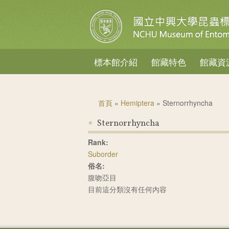
標本館介紹
館藏特色
館藏資
您在這裡
首頁
»
Hemiptera
» Sternorrhyncha
Sternorrhyncha
Rank:
Suborder
俗名:
腹吻亞目
目前這分類沒有任何內容