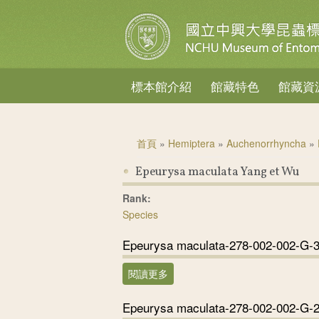
標本館介紹
館藏特色
館藏資
您在這裡
首頁
»
Hemiptera
»
Auchenorrhyncha
»
Epeurysa maculata Yang et Wu
Rank:
Species
Epeurysa maculata-278-002-002-G-
閱讀更多
關於Epeurysa maculata-278-002
Epeurysa maculata-278-002-002-G-