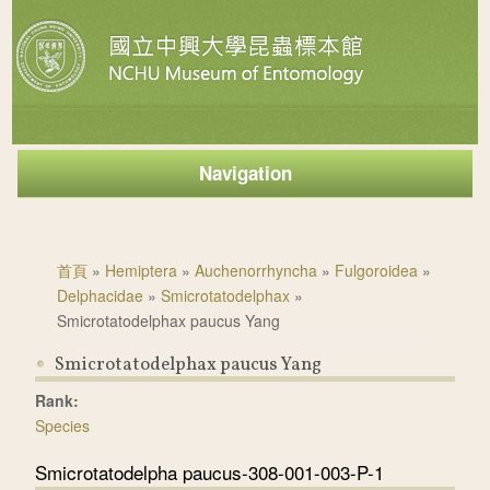
Navigation
您在這裡
首頁
»
Hemiptera
»
Auchenorrhyncha
»
Fulgoroidea
»
Delphacidae
»
Smicrotatodelphax
»
Smicrotatodelphax paucus Yang
Smicrotatodelphax paucus Yang
Rank:
Species
Smicrotatodelpha paucus-308-001-003-P-1