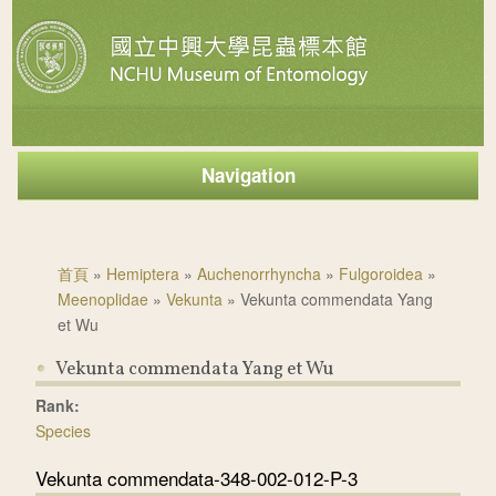
Navigation
您在這裡
首頁
»
Hemiptera
»
Auchenorrhyncha
»
Fulgoroidea
»
Meenoplidae
»
Vekunta
» Vekunta commendata Yang
et Wu
Vekunta commendata Yang et Wu
Rank:
Species
Vekunta commendata-348-002-012-P-3