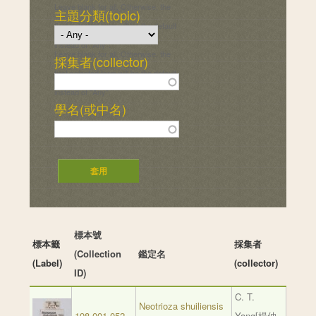
Leave blank for all. Otherwise, the
主題分類(topic)
first selected term will be the default
instead of "Any".
Leave blank for all. Otherwise, the
採集者(collector)
first selected term will be the default
instead of "Any".
學名(或中名)
標本號
標本籤
採集者
(Collection
鑑定名
(Label)
(collector)
ID)
C. T.
Neotrioza shuiliensis
198-001-052
Yang[楊仲