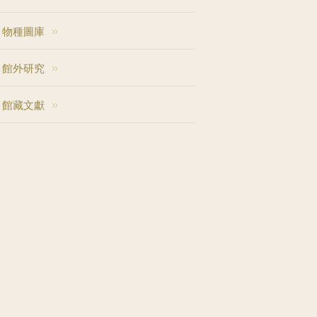
物種圖庫
館外研究
館藏文獻