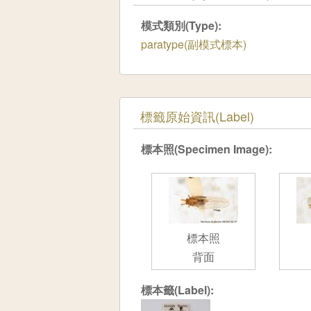
模式類別(Type):
paratype(副模式標本)
隱藏
標籤原始資訊(Label)
標本照(Specimen Image):
標本照
背面
標本籤(Label):