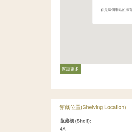
你是這個網站的擁
閱讀更多
關於南投縣,水里[1980-01]
隱藏
館藏位置(Shelving Location)
蒐藏櫃 (Shelf):
4A