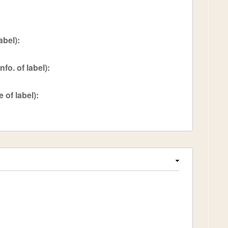
bel):
 of label):
f label):