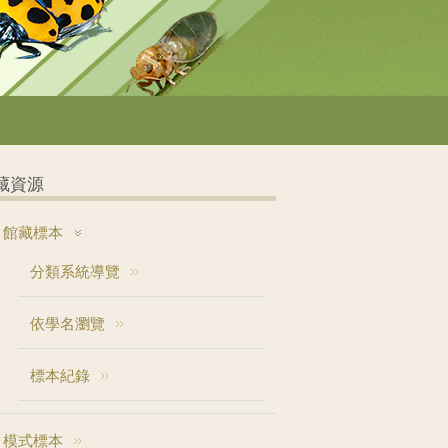
藏資源
館藏標本
分類系統導覽
依學名瀏覽
標本紀錄
模式標本