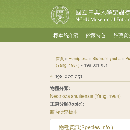
標本館介紹
館藏特色
館藏資
您在這裡
首頁
»
Hemiptera
»
Sternorrhyncha
»
Ps
(Yang, 1984)
» 198-001-051
198-001-051
物種分類:
Neotrioza shuiliensis (Yang, 1984)
主題分類(topic):
館內研究標本
隱藏
物種資訊(Species Info.)