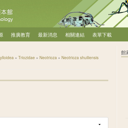
源
推廣教育
最新消息
相關連結
表單下載
館
ylloidea
»
Triozidae
»
Neotrioza
»
Neotrioza shuiliensis