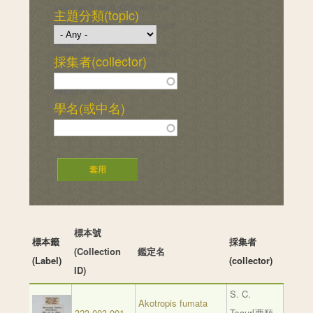
Leave blank for all. Otherwise, the
主題分類(topic)
first selected term will be the default
instead of "Any".
Leave blank for all. Otherwise, the
採集者(collector)
first selected term will be the default
instead of "Any".
學名(或中名)
標本號
標本籤
採集者
(Collection
鑑定名
(Label)
(collector)
ID)
S. C.
Akotropis fumata
323-003-001
Tsaur[曹順