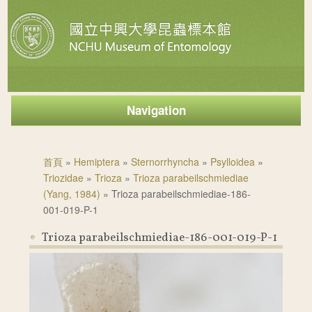
Navigation
您在這裡
首頁
»
Hemiptera
»
Sternorrhyncha
»
Psylloidea
»
Triozidae
»
Trioza
»
Trioza parabeilschmiediae
(Yang, 1984)
» Trioza parabeilschmiediae-186-
001-019-P-1
Trioza parabeilschmiediae-186-001-019-P-1