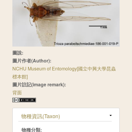
圖說:
圖片作者(Author):
NCHU Museum of Entomology[國立中興大學昆蟲
標本館]
圖片註記(image remark):
背面
隱藏
物種資訊(Taxon)
物種分類: