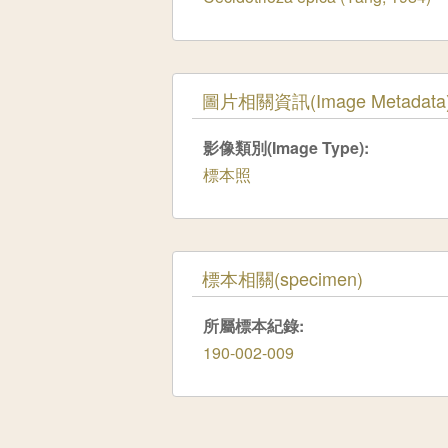
隱藏
圖片相關資訊(Image Metadata
影像類別(Image Type):
標本照
隱藏
標本相關(specimen)
所屬標本紀錄:
190-002-009