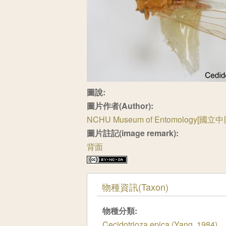
圖說:
圖片作者(Author):
NCHU Museum of Entomology[
圖片註記(image remark):
背面
隱藏
物種資訊(Taxon)
物種分類:
Cecidotrioza epica (Yang, 1984)