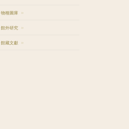
物種圖庫
館外研究
館藏文獻