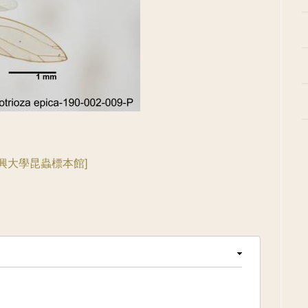
國立中興大學昆蟲標本館]