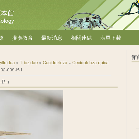
源
推廣教育
最新消息
相關連結
表單下載
館
ylloidea
»
Triozidae
»
Cecidotrioza
»
Cecidotrioza epica
002-009-P-1
-P-1