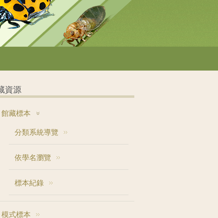
藏資源
館藏標本
分類系統導覽
依學名瀏覽
標本紀錄
模式標本