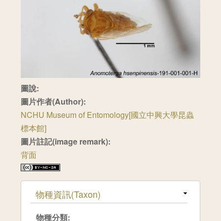
圖說:
圖片作者(Author):
NCHU Museum of Entomology[國立中興大學昆蟲
標本館]
圖片註記(image remark):
背面
隱藏
物種資訊(Taxon)
物種分類: