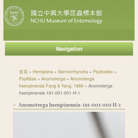
Navigation
您在這裡
首頁
»
Hemiptera
»
Sternorrhyncha
»
Psylloidea
»
Psyllidae
»
Anomoterga
»
Anomoterga
hsenpinensis Fang & Yang, 1986
» Anomoterga
hsenpinensis-191-001-001-H-1
Anomoterga hsenpinensis-191-001-001-H-1