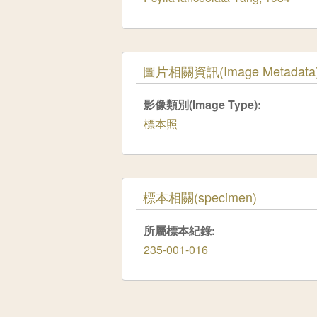
隱藏
圖片相關資訊(Image Metadata
影像類別(Image Type):
標本照
隱藏
標本相關(specimen)
所屬標本紀錄:
235-001-016