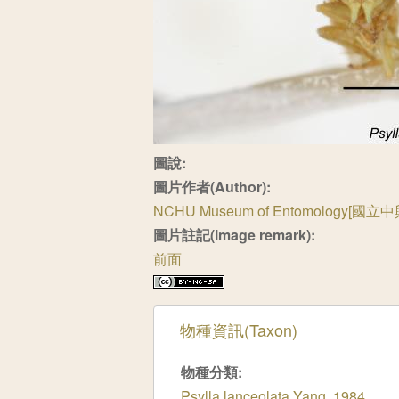
圖說:
圖片作者(Author):
NCHU Museum of Entomology[
圖片註記(image remark):
前面
隱藏
物種資訊(Taxon)
物種分類:
Psylla lanceolata Yang, 1984