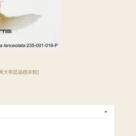
國立中興大學昆蟲標本館]