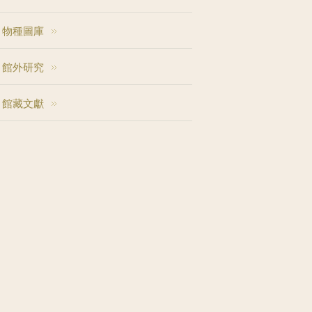
物種圖庫
館外研究
館藏文獻