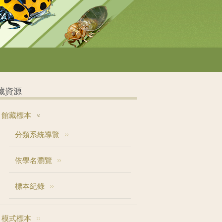
藏資源
館藏標本
分類系統導覽
依學名瀏覽
標本紀錄
模式標本