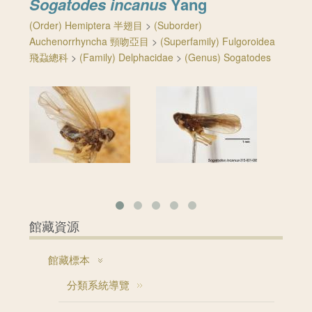
Sogatodes incanus
Yang
(Order) Hemiptera 半翅目
>
(Suborder)
Auchenorrhyncha 頸吻亞目
>
(Superfamily) Fulgoroidea
飛蝨總科
>
(Family) Delphacidae
>
(Genus) Sogatodes
館藏資源
館藏標本
分類系統導覽