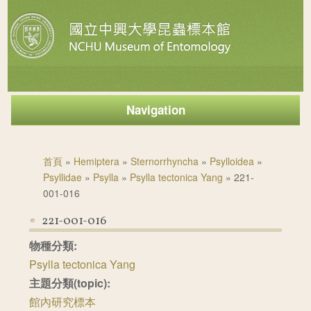
Navigation
您在這裡
首頁
»
Hemiptera
»
Sternorrhyncha
»
Psylloidea
»
Psyllidae
»
Psylla
»
Psylla tectonica Yang
» 221-
001-016
221-001-016
物種分類:
Psylla tectonica Yang
主題分類(topic):
館內研究標本