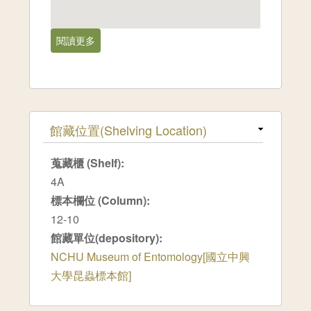
閱讀更多
關於台中市[1982-02]
隱藏
館藏位置(Shelving Location)
蒐藏櫃 (Shelf):
4A
標本欄位 (Column):
12-10
館藏單位(depository):
NCHU Museum of Entomology[國立中興
大學昆蟲標本館]