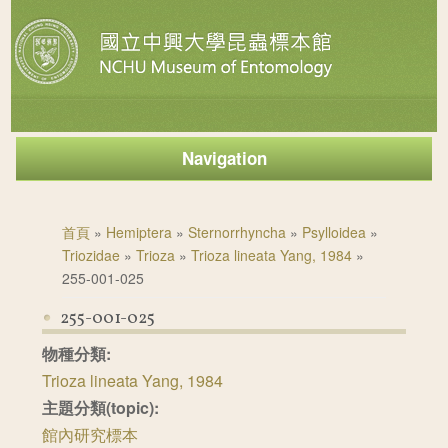
Navigation
您在這裡
首頁
»
Hemiptera
»
Sternorrhyncha
»
Psylloidea
»
Triozidae
»
Trioza
»
Trioza lineata Yang, 1984
»
255-001-025
255-001-025
物種分類:
Trioza lineata Yang, 1984
主題分類(topic):
館內研究標本