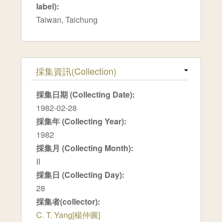
label):
Taiwan, Taichung
隱藏
採集資訊(Collection)
採集日期 (Collecting Date):
1982-02-28
採集年 (Collecting Year):
1982
採集月 (Collecting Month):
II
採集日 (Collecting Day):
28
採集者(collector):
C. T. Yang[楊仲圖]