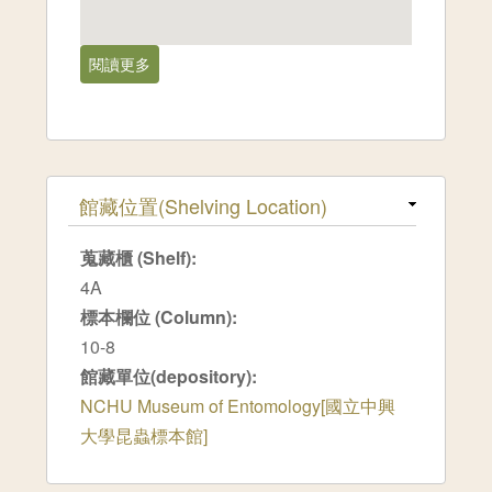
閱讀更多
關於南投縣,水里[1980-01]
隱藏
館藏位置(Shelving Location)
蒐藏櫃 (Shelf):
4A
標本欄位 (Column):
10-8
館藏單位(depository):
NCHU Museum of Entomology[國立中興
大學昆蟲標本館]