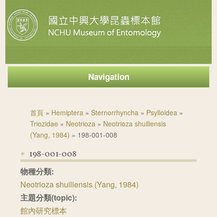
Navigation
您在這裡
首頁
»
Hemiptera
»
Sternorrhyncha
»
Psylloidea
»
Triozidae
»
Neotrioza
»
Neotrioza shuiliensis
(Yang, 1984)
» 198-001-008
198-001-008
物種分類:
Neotrioza shuiliensis (Yang, 1984)
主題分類(topic):
館內研究標本