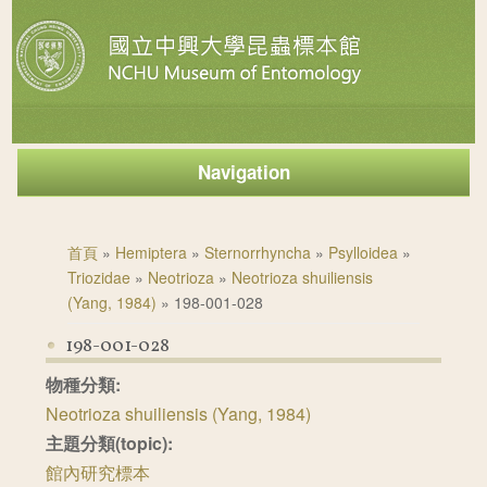
Navigation
您在這裡
首頁
»
Hemiptera
»
Sternorrhyncha
»
Psylloidea
»
Triozidae
»
Neotrioza
»
Neotrioza shuiliensis
(Yang, 1984)
» 198-001-028
198-001-028
物種分類:
Neotrioza shuiliensis (Yang, 1984)
主題分類(topic):
館內研究標本