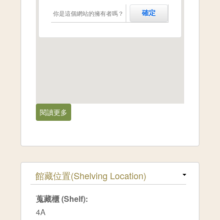
你是這個網站的擁有者嗎？
確定
閱讀更多
關於南投縣,水里[1980-01]
隱藏
館藏位置(Shelving Location)
蒐藏櫃 (Shelf):
4A