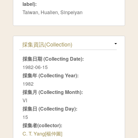
label):
Taiwan, Hualien, Sinpeiyan
隱藏
採集資訊(Collection)
採集日期 (Collecting Date):
1982-06-15
採集年 (Collecting Year):
1982
採集月 (Collecting Month):
VI
採集日 (Collecting Day):
15
採集者(collector):
C. T. Yang[楊仲圖]