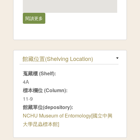
閱讀更多
關於花蓮縣,Sinpeiyan[1982-06]
隱藏
館藏位置(Shelving Location)
蒐藏櫃 (Shelf):
4A
標本欄位 (Column):
11-9
館藏單位(depository):
NCHU Museum of Entomology[國立中興
大學昆蟲標本館]