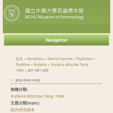
Navigation
您在這裡
首頁
»
Hemiptera
»
Sternorrhyncha
»
Psylloidea
»
Psyllidae
»
Arytaina
»
Arytaina albizziae Yang,
1984
» 201-001-005
201-001-005
物種分類:
Arytaina albizziae Yang, 1984
主題分類(topic):
館內研究標本