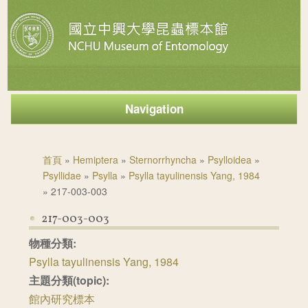
Navigation
您在這裡
首頁
»
Hemiptera
»
Sternorrhyncha
»
Psylloidea
»
Psyllidae
»
Psylla
»
Psylla tayulinensis Yang, 1984
» 217-003-003
217-003-003
物種分類:
Psylla tayulinensis Yang, 1984
主題分類(topic):
館內研究標本