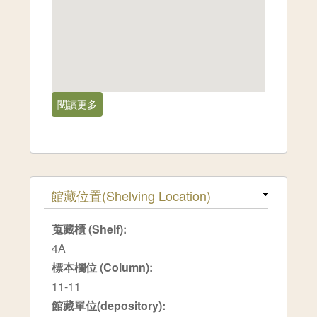
閱讀更多
關於花蓮縣,大禹嶺[1981-06]
隱藏
館藏位置(Shelving Location)
蒐藏櫃 (Shelf):
4A
標本欄位 (Column):
11-11
館藏單位(depository):