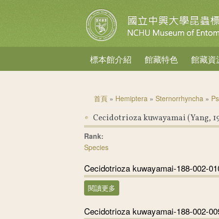
標本館介紹
館藏特色
館藏資
您在這裡
首頁
»
Hemiptera
»
Sternorrhyncha
»
Ps
Cecidotrioza kuwayamai (Yang, 1
Rank:
Species
Cecidotrioza kuwayamai-188-002-01
閱讀更多
關於Cecidotrioza kuwayamai-188
Cecidotrioza kuwayamai-188-002-00