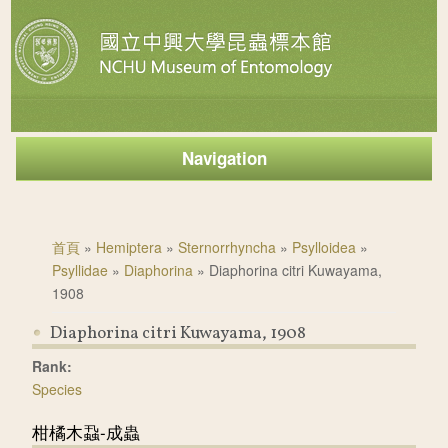
Navigation
您在這裡
首頁
»
Hemiptera
»
Sternorrhyncha
»
Psylloidea
»
Psyllidae
»
Diaphorina
» Diaphorina citri Kuwayama,
1908
Diaphorina citri Kuwayama, 1908
Rank:
Species
柑橘木蝨-成蟲