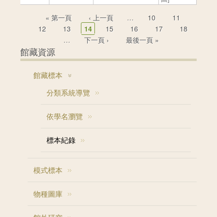
頁面
« 第一頁
‹ 上一頁
…
10
11
12
13
14
15
16
17
18
…
下一頁 ›
最後一頁 »
館藏資源
館藏標本
分類系統導覽
依學名瀏覽
標本紀錄
模式標本
物種圖庫