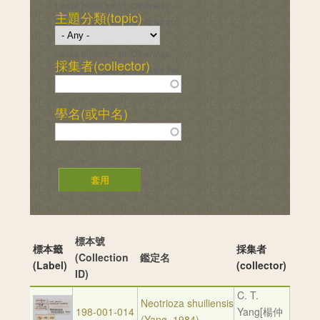
Leave blank for all. Otherwise,
主題分類(topic)
the first selected term will be the
default instead of "Any".
Leave blank for all. Otherwise,
採集者(collector)
the first selected term will be the
default instead of "Any".
學名(或中名)
標本號
標本籤
採集者
(Collection
鑑定名
(Label)
(collector)
ID)
C. T.
Neotrioza shuiliensis
198-001-014
Yang[楊仲
(Yang, 1984)