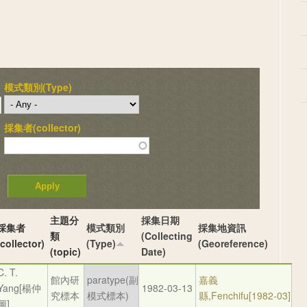
模式類別(Type)
採集者(collector)
主題分
採集日期
採集者
模式類別
採集地資訊
類
(Collecting
(collector)
(Type)
(Georeference)
(topic)
Date)
C. T.
館內研
paratype(副
嘉義
Yang[楊仲
1982-03-13
究標本
模式標本)
縣,Fenchifu[1982-03]
圖]