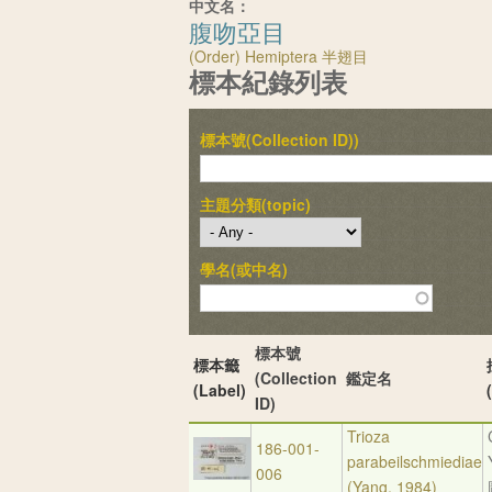
中文名：
腹吻亞目
(Order) Hemiptera 半翅目
標本紀錄列表
標本號(Collection ID))
主題分類(topic)
學名(或中名)
標本號
標本籤
(Collection
鑑定名
(Label)
ID)
Trioza
186-001-
parabeilschmiediae
006
(Yang, 1984)