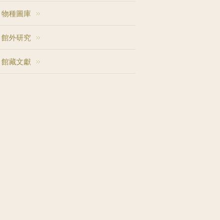
物種圖庫
館外研究
館藏文獻