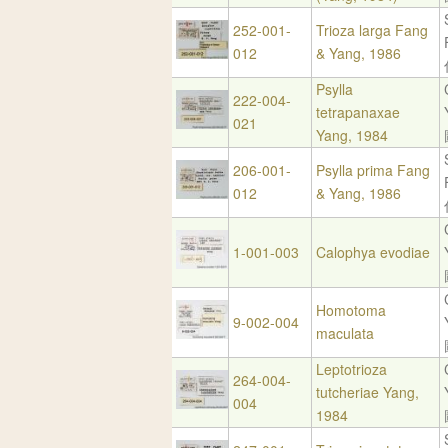
252-001-
Trioza larga Fang
012
& Yang, 1986
Psylla
222-004-
tetrapanaxae
021
Yang, 1984
206-001-
Psylla prima Fang
012
& Yang, 1986
1-001-003
Calophya evodiae
Homotoma
9-002-004
maculata
Leptotrioza
264-004-
tutcheriae Yang,
004
1984