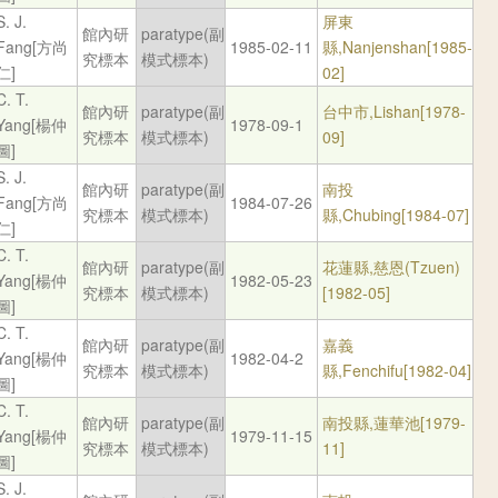
S. J.
屏東
館內研
paratype(副
Fang[方尚
1985-02-11
縣,Nanjenshan[1985-
究標本
模式標本)
仁]
02]
C. T.
館內研
paratype(副
台中市,Lishan[1978-
Yang[楊仲
1978-09-1
究標本
模式標本)
09]
圖]
S. J.
館內研
paratype(副
南投
Fang[方尚
1984-07-26
究標本
模式標本)
縣,Chubing[1984-07]
仁]
C. T.
館內研
paratype(副
花蓮縣,慈恩(Tzuen)
Yang[楊仲
1982-05-23
究標本
模式標本)
[1982-05]
圖]
C. T.
館內研
paratype(副
嘉義
Yang[楊仲
1982-04-2
究標本
模式標本)
縣,Fenchifu[1982-04]
圖]
C. T.
館內研
paratype(副
南投縣,蓮華池[1979-
Yang[楊仲
1979-11-15
究標本
模式標本)
11]
圖]
S. J.