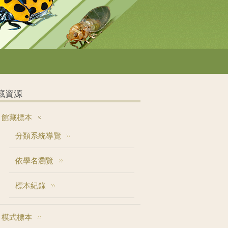
藏資源
館藏標本
分類系統導覽
依學名瀏覽
標本紀錄
模式標本