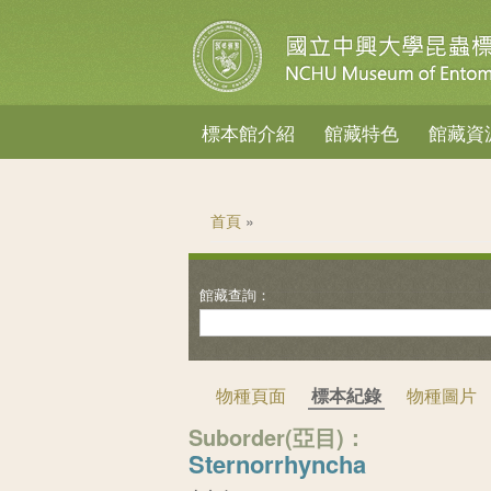
標本館介紹
館藏特色
館藏資
您在這裡
首頁
»
物種頁面
標本紀錄
物種圖片
Suborder(亞目)：
Sternorrhyncha